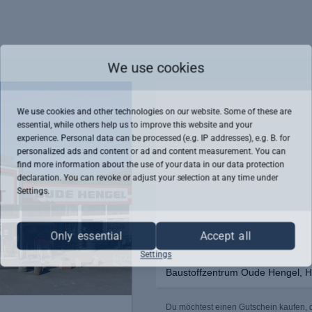
We use cookies
We use cookies and other technologies on our website. Some of these are
essential, while others help us to improve this website and your
experience. Personal data can be processed (e.g. IP addresses), e.g. B. for
personalized ads and content or ad and content measurement. You can
find more information about the use of your data in our
data protection
declaration. You can revoke or adjust your selection at any time under
Settings.
Only essential
Accept all
Settings
Baustoffzentrum Oude Hengel, H
Du möchtest einen Gutschein kaufen, 