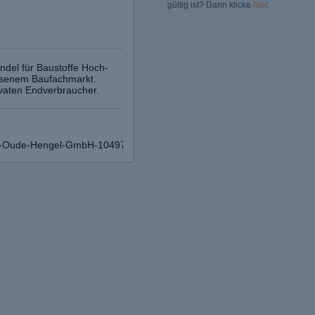
gültig ist? Dann klicke
hier
.
ndel für Baustoffe Hoch-
ssenem Baufachmarkt.
ivaten Endverbraucher.
um-Oude-Hengel-GmbH-104970830923026/